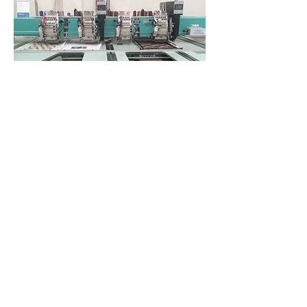
ATR & FILATI S.r.l
Via don Luigi Sturzo
34 51039
Quarrata (PT)
Tel
+39 0573 739204
info@atrefilati.it - PARTITA IVA
01553460476
Privacy Policy
Terms and Conditions